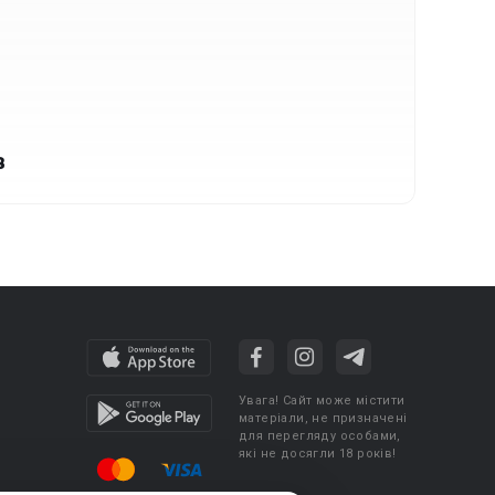
в
Увага! Сайт може містити
матеріали, не призначені
для перегляду особами,
які не досягли 18 років!