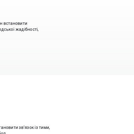
ин встановити
юдської жадібності,
ановити зв'язок із тими,
ол...