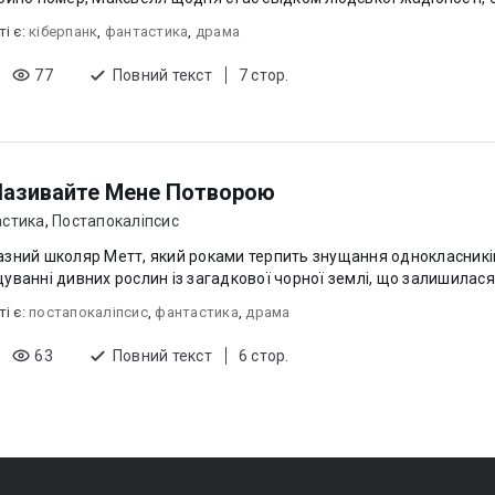
ті є:
кіберпанк
,
фантастика
,
драма
77
Повний текст
7 стор.
Називайте Мене Потворою
стика
,
Постапокаліпсис
зний школяр Метт, який роками терпить знущання однокласників
уванні дивних рослин із загадкової чорної землі, що залишилася п
ті є:
постапокаліпсис
,
фантастика
,
драма
63
Повний текст
6 стор.