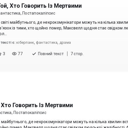
Той, Хто Говорить Із Мертвими
антастика
,
Постапокаліпсис
 світі майбутнього, де некрокомунікатори можуть на кілька хвил
в'язок із тими, хто щойно помер, Максвелл щодня стає свідком л
ол...
 текcті є:
кіберпанк
,
фантастика
,
драма
3
77
Повний текст
7 стор.
 Хто Говорить Із Мертвими
стика
,
Постапокаліпсис
ті майбутнього, де некрокомунікатори можуть на кілька хвилин вст
ойно помер, Максвелл щодня стає свідком людської жадібності, б