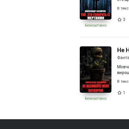
В текc
3
Безкоштовно
Не 
Фанта
Мовча
вирощ
В текc
1
Безкоштовно