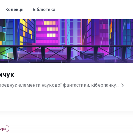
Колекції
Бібліотека
мчук
Я пишу оповідання, яке поєднує елементи наукової фантастики, кіберпанку, постапокаліпсису та казки.
ора