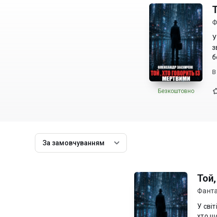
Ф
У
з
б
В
Безкоштовно
За замовчуванням
Той,
Фанта
У сві
хто щ