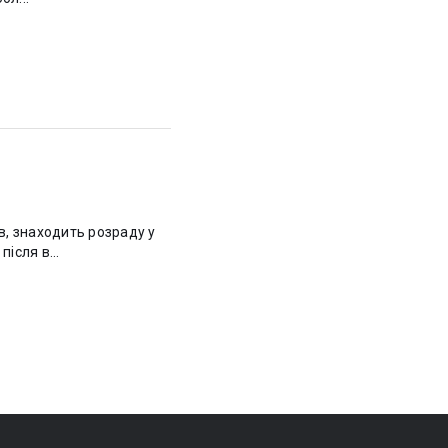
, знаходить розраду у
ісля в...