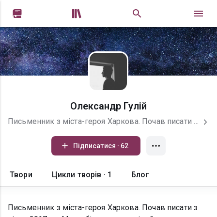


Олександр Гулій
Письменник з міста-героя Харкова. Почав писати з кінця 2017-го. Маю сбірник розповідей та повноцінний роман в стилі міського фентезі. Також у процесі перша частина мого нового циклу, роман в стилі бойового фентезі "Корпус безпритульників". Наразі всі твори почав перекладати на українську та буду потихеньку викладати їх на сайті. Я пишу не дуже часто через роботу, але пишу і не кидаю, бо обжнюю це, і сподіваюсь, що скоро зможу писати більше. Моя головна мета- внести свій вклад у розвиток українського фентезі та втерти носа руснявій "магії фентезі" )) Також запрошую до свого інстаграму, де публікую гарні фото та свіжу інфу про книги. Тож всім шанувальникам справжнього бойового фентезі, велкам!
Підписатися · 62
Твори
Цикли творів · 1
Блог
Письменник з міста-героя Харкова. Почав писати з