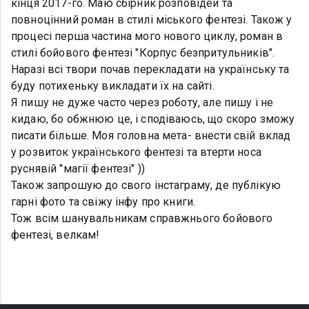
кінця 2017-го. Маю сбірник розповідей та
повноцінний роман в стилі міського фентезі. Також у
процесі перша частина мого нового циклу, роман в
стилі бойового фентезі "Корпус безпритульників".
Наразі всі твори почав перекладати на українську та
буду потихеньку викладати їх на сайті.
Я пишу не дуже часто через роботу, але пишу і не
кидаю, бо обжнюю це, і сподіваюсь, що скоро зможу
писати більше. Моя головна мета- внести свій вклад
у розвиток українського фентезі та втерти носа
руснявій "магії фентезі" ))
Також запрошую до свого інстаграму, де публікую
гарні фото та свіжу інфу про книги.
Тож всім шанувальникам справжнього бойового
фентезі, велкам!