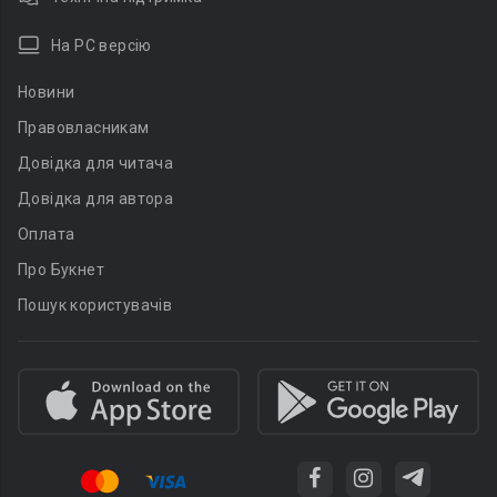
На PC версію
Новини
Правовласникам
Довідка для читача
Довідка для автора
Оплата
Про Букнет
Пошук користувачів