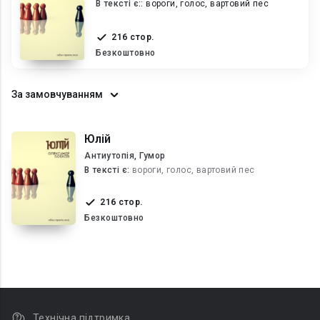
В текcті є::
вороги, голос, вартовий пес
216 стор.
Безкоштовно
За замовчуванням
Юлій
Антиутопія, Гумор
В текcті є:
вороги, голос, вартовий пес
216 стор.
Безкоштовно
Технічна підтримка