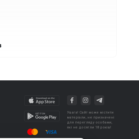
в
Увага! Сайт може містити
матеріали, не призначені
для перегляду особами,
які не досягли 18 років!