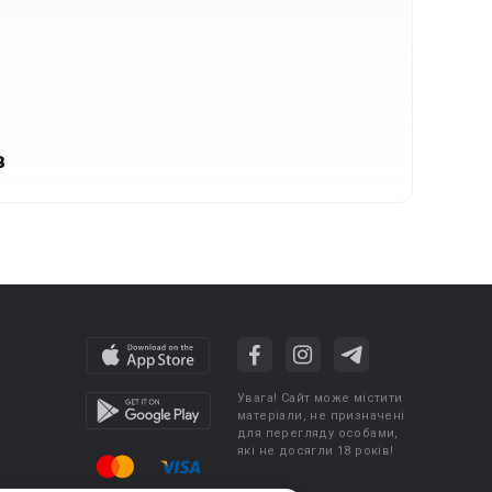
в
Увага! Сайт може містити
матеріали, не призначені
для перегляду особами,
які не досягли 18 років!