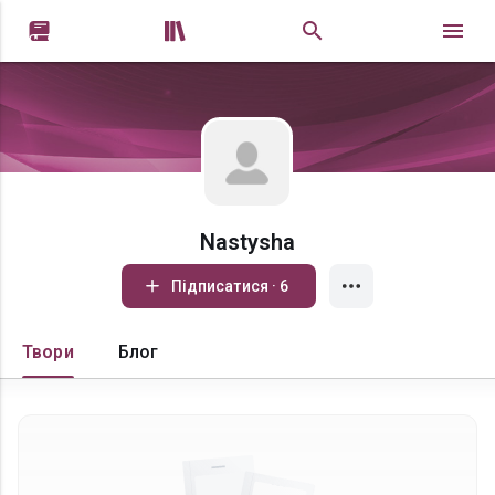


Nastysha
Підписатися · 6
Твори
Блог