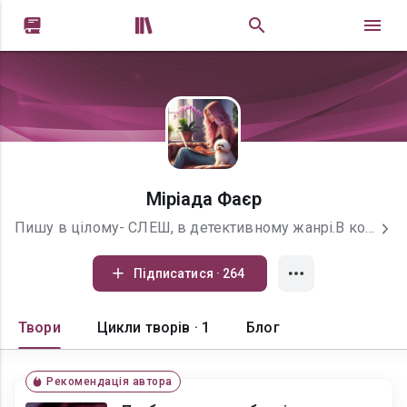


Міріада Фаєр
Пишу в цілому- СЛЕШ, в детективному жанрі.В кого є бажання, до мене можна постукати - miriadafaer@gmail.com
Підписатися · 264
Твори
Цикли творів · 1
Блог
Рекомендація автора