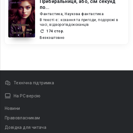
Прибиральниця, або, сім секунд
по...
Фантастика, Наукова фантастика
В текcті є::
кохання та пригоди, подорожі в
часі, відворогівдокоханців
174 стор.
Безкоштовно
Технічна підтримка
На PC версію
Новини
Правовласникам
Довідка для читача