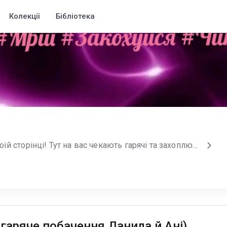
Колекції
Бібліотека
Привіт! Рада вітати на моїй сторінці! Тут на вас чекають гарячі та захоплюючі історії про кохання, а ще романтика, інтриги та шалені пристрасті. Герої моїх книг не залишать вас байдужими. Поринайте у світ чуттєвих історій разом зі мною.
гаряче побачення Данила й Ані)