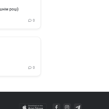
шнім році)
0
0