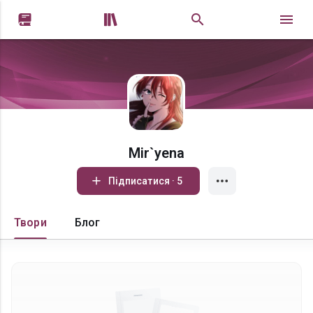


Mir`yena
Підписатися · 5
Твори
Блог