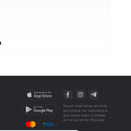
в
Увага! Сайт може містити
матеріали, не призначені
для перегляду особами,
які не досягли 18 років!