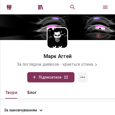


Марк Аггей
За поглядом диявола - криється істина
Підписатися · 22
Твори
Блог
За замовчуванням