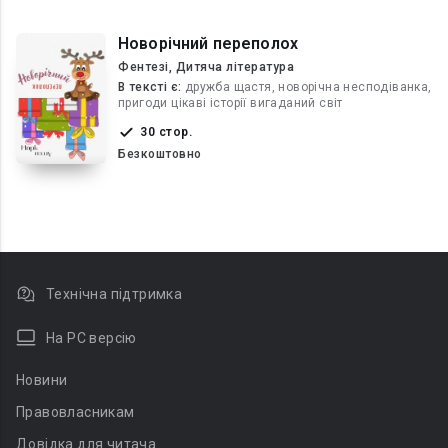
Новорічний переполох
Фентезі, Дитяча література
В текcті є:
дружба щастя, новорічна несподіванка,
пригоди цікаві історії вигаданий світ
30 стор.
Безкоштовно
Технічна підтримка
На PC версію
Новини
Правовласникам
Довідка для читача