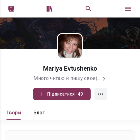


Mariya Evtushenko
Много читаю и пишу свое)...
Підписатися · 49
Твори
Блог