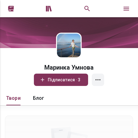


Маринка Умнова
Підписатися · 3
Твори
Блог