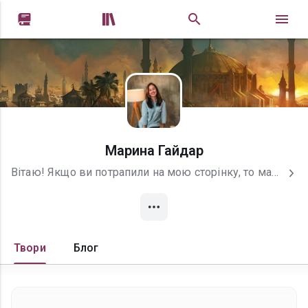


Марина Гайдар
Вітаю! Якщо ви потрапили на мою сторінку, то мабуть, ви любите читати. Сподіваюсь, що в світах, створенних мною, ви знайдете затишок. Бо ж саме цього ми завжди шукаємо - прихистку в краях далеких від буденності. Мої здобутки, як автора (не з метою самовихваляння, а просто, щоб ви мали уяву про мій творчий шлях): - отримала диплом з англійської філології в Університеті імені Альфреда Нобеля в Дніпрі; - навчалась сценарному мистецтву на воркшопах Лондонського фестивалю сценаристів в 2016 і 2017 роках; - у 2018-2019 закінчила курси творчого письма в Університеті Торонто; - наразі навчаюсь сценарному мистецтву в Toronto Film School; - пишу романи і сценарії англійською та українською мовами; - перемога на конкурсі хоррору Twisted50, який проводився в Лондоні, в результаті якого моє коротке оповідання увійшло до збірки Twisted50. Збірку можна придбати на Амазоні; - увійшла до півфіналу конкурсу научної фантастики Singularity50 в Лондоні.
Твори
Блог