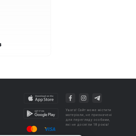
в
Увага! Сайт може містити
матеріали, не призначені
для перегляду особами,
які не досягли 18 років!