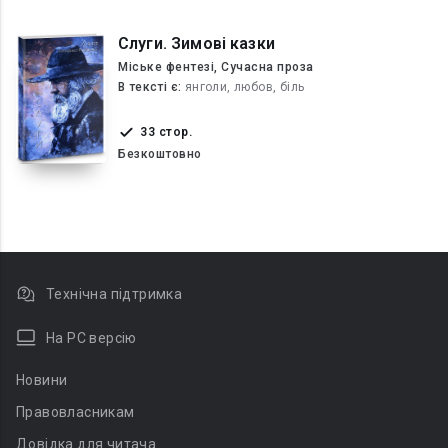
Слуги. Зимові казки
Міське фентезі, Сучасна проза
В текcті є:
янголи, любов, біль
33 стор.
Безкоштовно
Технічна підтримка
На PC версію
Новини
Правовласникам
Довідка для читача