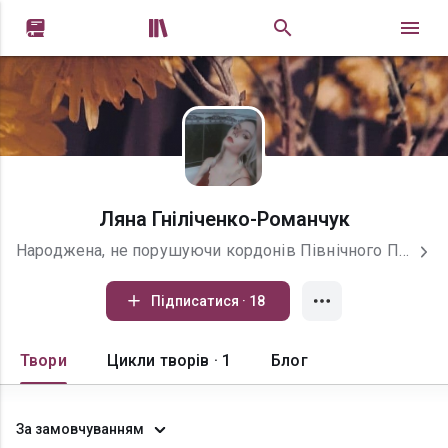


Ляна Гніліченко-Романчук
Народжена, не порушуючи кордонів Північного Причорномор&#39;я, під цифрою 6 і іменована нею ж. Кажуть, якось психіатри наполегливо рекомендували йому пройти курс лікування. «Навіщо? Я і так лікуюся. А потім продаю вам свої страхи», - з посмішкою відповів Кінг
Підписатися · 18
Твори
Цикли творів · 1
Блог
За замовчуванням