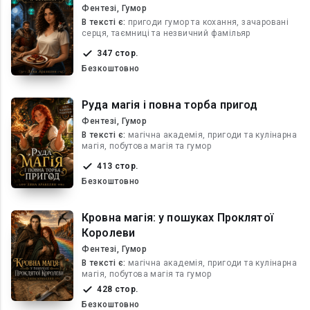
Фентезі, Гумор
В текcті є:
пригоди гумор та кохання, зачаровані
серця, таємниці та незвичний фамільяр
347 стор.
Безкоштовно
Руда магія і повна торба пригод
Фентезі, Гумор
В текcті є:
магічна академія, пригоди та кулінарна
магія, побутова магія та гумор
413 стор.
Безкоштовно
Кровна магія: у пошуках Проклятої
Королеви
Фентезі, Гумор
В текcті є:
магічна академія, пригоди та кулінарна
магія, побутова магія та гумор
428 стор.
Безкоштовно