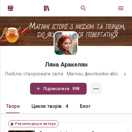


Ляна Аракелян
Люблю створювати світи. Магічні, фентезійні або мандрувати у реалі. Люблю слухати й чути. Спостерігати й бачити. У повсякденному житті я ще сценаристка і редакторка сценаріїв, культорганізаторка та керівниця гуртка інтермедії та сторітелінгу "ДіяСлова". З нового навчального року спробую працювати не тільки онлайн, а й офлайн. Мешкаю у прифронтовому Запоріжжі, яке я люблю усією душею. Мій псевдонім – прізвище мого діда, якого я ніколи у житті не бачила. Це данина пам'яті. Кров мого роду. Гаряча кров підігріває талант. Маю двох котів. Руду кішку на прізвисько Беккі Тетчер і білого кота в кремові плямочки на прізвисько Фокстрот. У своїй шухляді маю багато цікавих ідей, які я буду поступово втілювати у життя. Вельми вдячна кожному за підписку та коментарі! Це підіймає мій письменницький дух і спонукає творити. Якщо маєте цікаві пропозиції, то надсилайте сюди: arakelyan_lyana@ukr.net
Підписатися · 998
Твори
Цикли творів · 4
Блог
Рекомендація автора