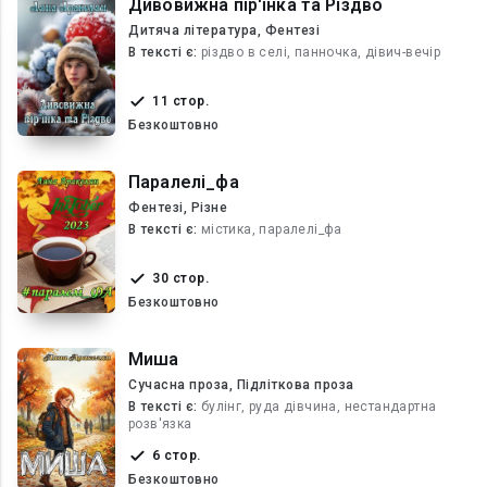
Дивовижна пір'їнка та Різдво
Дитяча література, Фентезі
В текcті є:
різдво в селі, панночка, дівич-вечір
11 стор.
Безкоштовно
Паралелі_фа
Фентезі, Різне
В текcті є:
містика, паралелі_фа
30 стор.
Безкоштовно
Миша
Сучасна проза, Підліткова проза
В текcті є:
булінг, руда дівчина, нестандартна
розв'язка
6 стор.
Безкоштовно