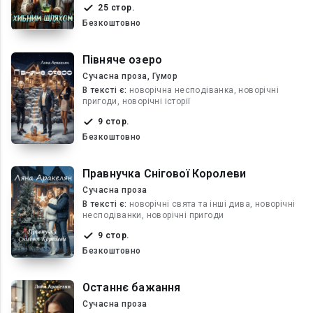
25 стор.
Безкоштовно
Півняче озеро
Сучасна проза, Гумор
В текcті є:
новорічна несподіванка, новорічні
пригоди, новорічні історії
9 стор.
Безкоштовно
Правнучка Снігової Королеви
Сучасна проза
В текcті є:
новорічні свята та інші дива, новорічні
несподіванки, новорічні пригоди
9 стор.
Безкоштовно
Останнє бажання
Сучасна проза