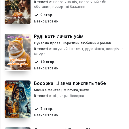
В текcті є:
новорічна ніч, новорічний збіг
обставин, новорічні бажання
9 стор.
Безкоштовно
Руді коти личать усім
Сучасна проза, Короткий любовний роман
В текcті є:
штучний інтелект, руда кішка, новорічна
історія
10 стор.
Безкоштовно
Босорка ...І зима приспить тебе
Міське фентезі, Містика/Жахи
В текcті є:
кіт, чари, босорка
7 стор.
Безкоштовно