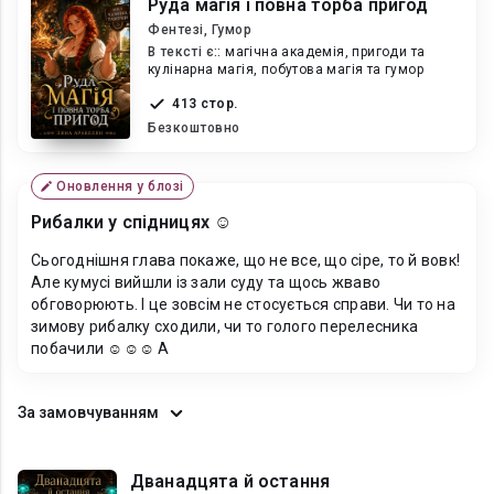
Руда магія і повна торба пригод
Фентезі, Гумор
В текcті є::
магічна академія, пригоди та
кулінарна магія, побутова магія та гумор
413 стор.
Безкоштовно
Оновлення у блозі
Рибалки у спідницях ☺️‍‍‍
Сьогоднішня глава покаже, що не все, що сіре, то й вовк!
Але кумусі вийшли із зали суду та щось жваво
обговорюють. І це зовсім не стосується справи. Чи то на
зимову рибалку сходили, чи то голого перелесника
побачили ☺️‍‍‍☺️‍‍‍☺️‍‍‍ А
За замовчуванням
Дванадцята й остання