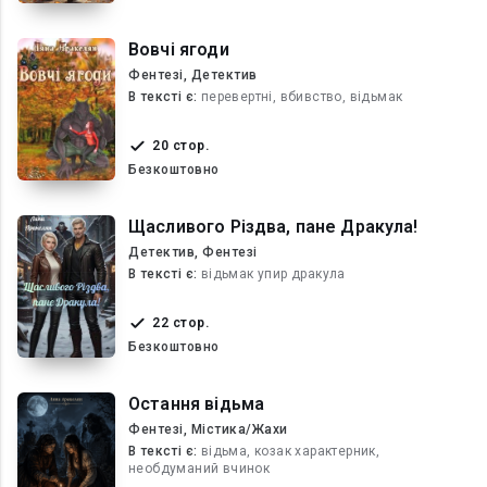
Вовчі ягоди
Фентезі, Детектив
В текcті є:
перевертні, вбивство, відьмак
20 стор.
Безкоштовно
Щасливого Різдва, пане Дракула!
Детектив, Фентезі
В текcті є:
відьмак упир дракула
22 стор.
Безкоштовно
Остання відьма
Фентезі, Містика/Жахи
В текcті є:
відьма, козак характерник,
необдуманий вчинок