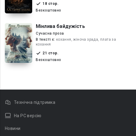
18 стор.
Безкоштовно
Мінлива байдужість
Сучасна проза
В текcті є:
кохання, жіноча зрада, плата за
кохання
21 стор.
Безкоштовно
Технічна підтримка
На PC версію
Новини