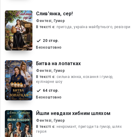
Слив'янка, сер!
Фентезі, Гумор
В текcті є:
пригода, україна майбутнього, ревізори
20 стор.
Безкоштовно
Битва на лопатках
Фентезі, Гумор
В текcті є:
сильна жінка, кохання і гумор,
кулінарне шоу
64 стор.
Безкоштовно
Йшли невдахи хибним шляхом
Фентезі, Гумор
В текcті є:
некромант, пригоди та гумор, шлях
героя