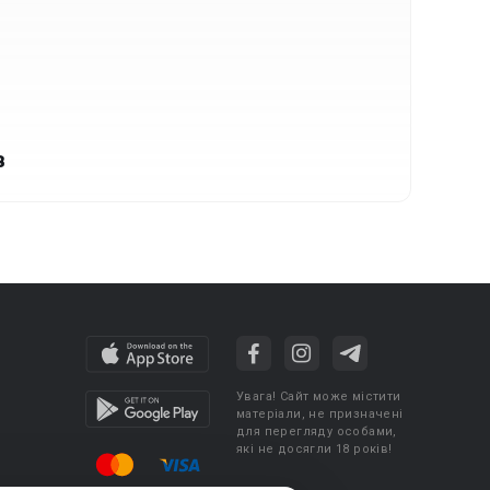
в
Увага! Сайт може містити
матеріали, не призначені
для перегляду особами,
які не досягли 18 років!