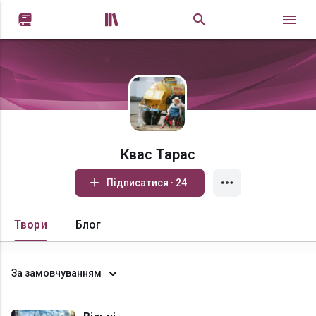


Квас Тарас
Підписатися · 24
Твори
Блог
За замовчуванням