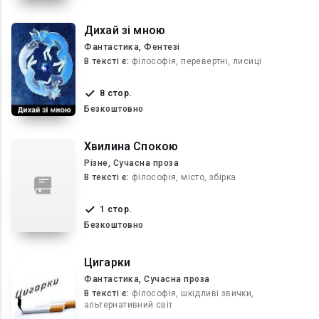
Дихай зі мною
Фантастика, Фентезі
В текcті є:
філософія, перевертні, лисиці
8 стор.
Безкоштовно
Хвилина Спокою
Різне, Сучасна проза
В текcті є:
філософія, місто, збірка
1 стор.
Безкоштовно
Цигарки
Фантастика, Сучасна проза
В текcті є:
філософія, шкідливі звички,
альтернативний світ