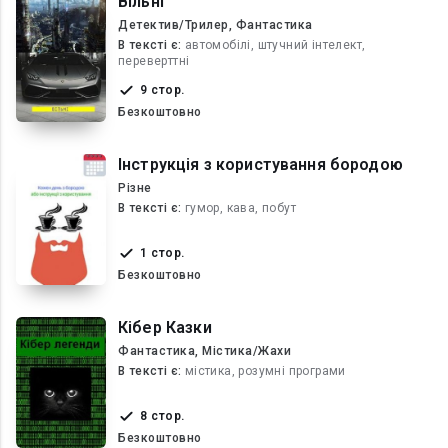
Вільні
Детектив/Трилер, Фантастика
В текcті є:
автомобілі, штучний інтелект,
переверттні
9 стор.
Безкоштовно
Інструкція з користування бородою
Різне
В текcті є:
гумор, кава, побут
1 стор.
Безкоштовно
Кібер Казки
Фантастика, Містика/Жахи
В текcті є:
містика, розумні програми
8 стор.
Безкоштовно