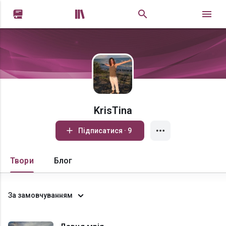


KrisTina
Підписатися · 9
Твори
Блог
За замовчуванням