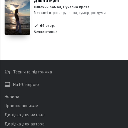
Давня мрія
Жіночий роман, Сучасна проза
В текcті є:
розчарування, гумор, роздуми
66 стор.
Безкоштовно
Технічна підтримка
На PC версію
Новини
Правовласникам
Довідка для читача
Довідка для автора