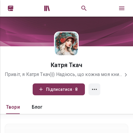


Катря Ткач
Привіт, я Катря Ткач))) Надіюсь, що кожна моя книга принесе вам задоволення, якщо це так, то тисніть на зірочку, пишіть коментарі і додавайте до своєї бібліотеки. Приймаю будь-яку критику і зауваження.
Підписатися · 8
Твори
Блог