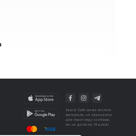
в
Увага! Сайт може містити
матеріали, не призначені
для перегляду особами,
які не досягли 18 років!