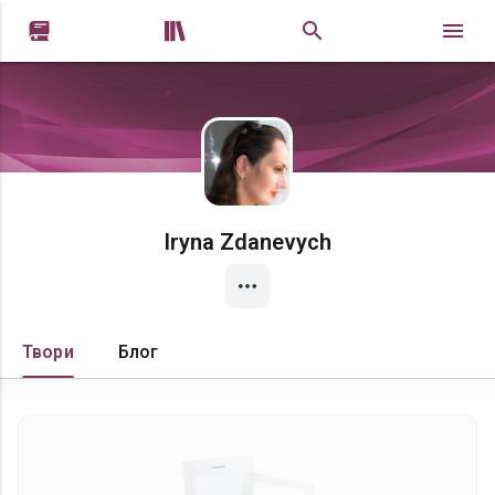


Iryna Zdanevych
Твори
Блог