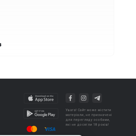
в
Увага! Сайт може містити
матеріали, не призначені
для перегляду особами,
які не досягли 18 років!