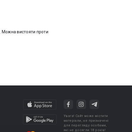
і. Можна вистояти проти
Увага! Сайт може містити
матеріали, не призначені
для перегляду особами,
які не досягли 18 років!