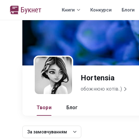
Книги
Конкурси
Блоги
Hortensia
обожнюю котів..)
Твори
Блог
За замовчуванням