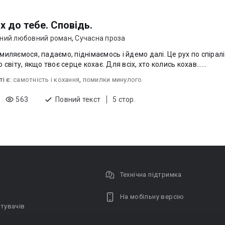
 до тебе. Сповідь.
ний любовний роман
,
Сучасна проза
миляємося, падаємо, піднімаємось і йдемо далі. Це рух по спірал
всього світу, якщо твоє серце кохає. Для всіх, хто колись кохав......
ті є:
самотність і кохання
,
помилки минулого
563
Повний текст
5 стор.
Технічна підтримка
На мобільну версію
тувачів