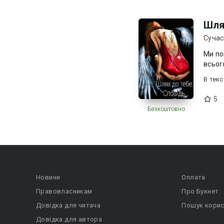
Шлях
Сучас
Ми по
В текc
5
Безкоштовно
Новини
Оплата
Правовласникам
Про Букнет
Довідка для читача
Пошук корис
Довідка для автора