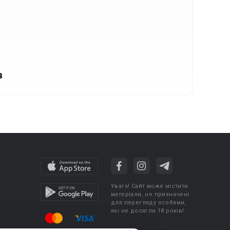
в
Увага! Сайт може містити
матеріали, не призначені
для перегляду особами,
які не досягли 18 років!