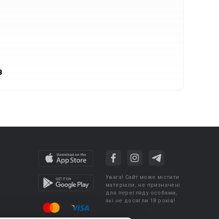
в
Увага! Сайт може містити
матеріали, не призначені
для перегляду особами,
які не досягли 18 років!