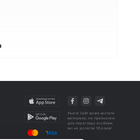
в
Увага! Сайт може містити
матеріали, не призначені
для перегляду особами,
які не досягли 18 років!