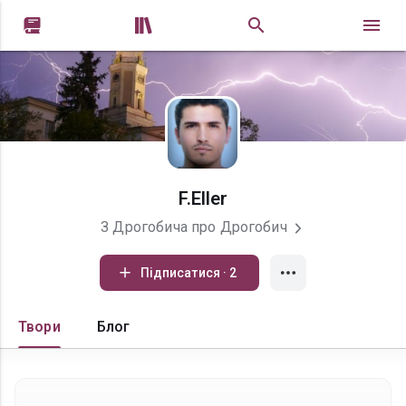


F.Eller
З Дрогобича про Дрогобич
Підписатися · 2
Твори
Блог