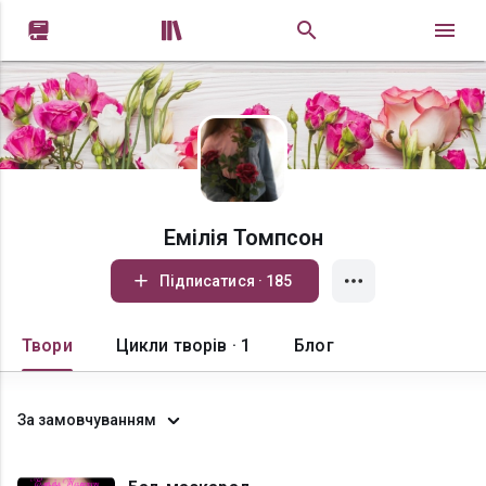


Емілія Томпсон
Підписатися · 185
Твори
Цикли творів · 1
Блог
За замовчуванням