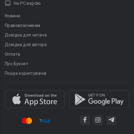
На PC версію
Новини
Правовласникам
Довідка для читача
Довідка для автора
Оплата
Про Букнет
Пошук користувачів