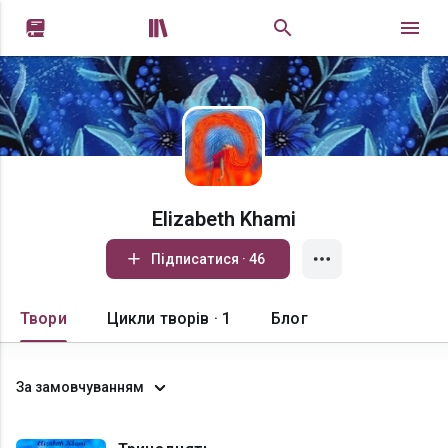


Elizabeth Khami
Підписатися · 46
Твори
Цикли творів · 1
Блог
За замовчуванням