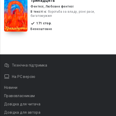
Тринадцять
Фентезі, Любовне фентезі
В текcті є:
боротьба за владу, різні раси,
багатомужжя
171 стор.
Безкоштовно
Технічна підтримка
На PC версію
Новини
Правовласникам
Довідка для читача
Довідка для автора