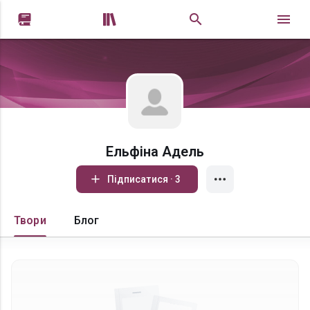


Ельфіна Адель
Підписатися · 3
Твори
Блог