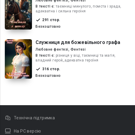
Любовне фентезі, Фентезі
В текcті є:
таємниці минулого, помста і зрада,
адекватна і сильна героїня
291 стор.
Безкоштовно
Служниця для божевільного графа
Любовне фентезі, Фентезі
В текcті є:
різниця у віці, таємниці та магія,
владний герой_адекватна героїня
316 стор.
Безкоштовно
Технічна підтримка
На PC версію