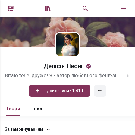


Делісія Леоні
Вітаю тебе, друже! Я - автор любовного фентезі і запрошую тебе поринути у світ кохання, магії та детективів) Дякую всім за підтримку та за вашу дружбу!)
Підписатися · 1 410
Твори
Блог
За замовчуванням