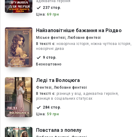
адекватна героїня
237 стор.
Ціна:
69 грн
Найзаповітніше бажання на Різдво
Міське фентезі, Любовне фентезі
В текcті є:
новорічна історія, ніжна чуттєва історія,
новорічні дива
9 стор.
Безкоштовно
Леді та Волоцюга
Фентезі, Любовне фентезі
В текcті є:
різниця у віці, адекватна героїня,
різниця в соціальних статусах
284 стор.
Ціна:
59 грн
Повстала з попелу