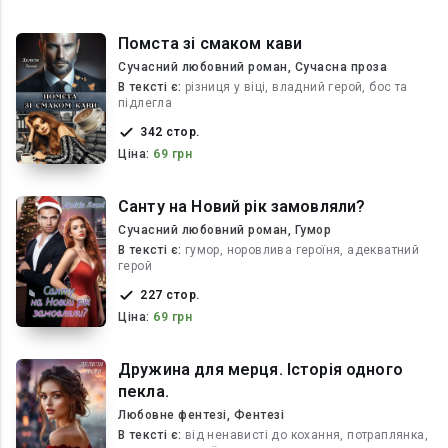
Помста зі смаком кави
Сучасний любовний роман, Сучасна проза
В текcті є:
різниця у віці, владний герой, бос та
підлегла
342 стор.
Ціна:
69 грн
Санту на Новий рік замовляли?
Сучасний любовний роман, Гумор
В текcті є:
гумор, норовлива героїня, адекватний
герой
227 стор.
Ціна:
69 грн
Дружина для мерця. Історія одного
пекла.
Любовне фентезі, Фентезі
В текcті є:
від ненависті до кохання, потраплянка,