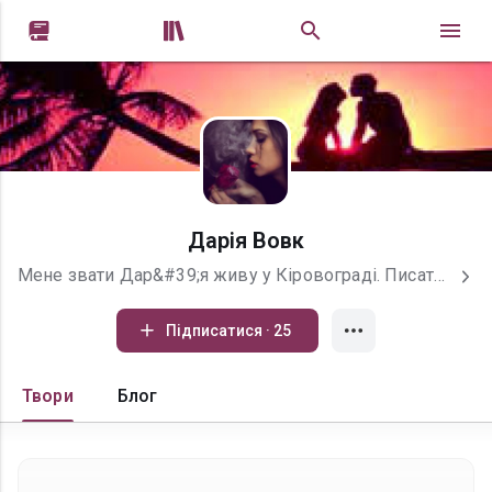


Дарія Вовк
Мене звати Дар&#39;я живу у Кіровограді. Писати почала недавно, але вже захопилася. Дуже люблю читати, коли читаю бачу все, як у кіно тому легко запам&#39;ятовую.
Підписатися · 25
Твори
Блог