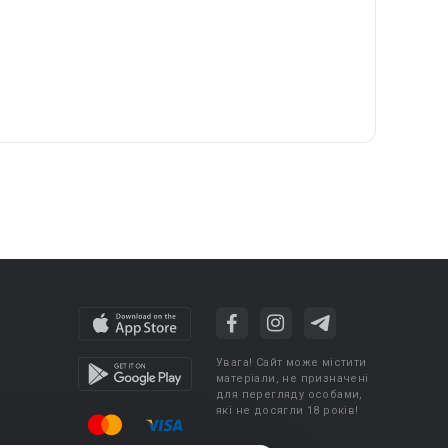
Увага! Сайт може містити
матеріали, не призначені
для перегляду особами,
які не досягли 18 років!