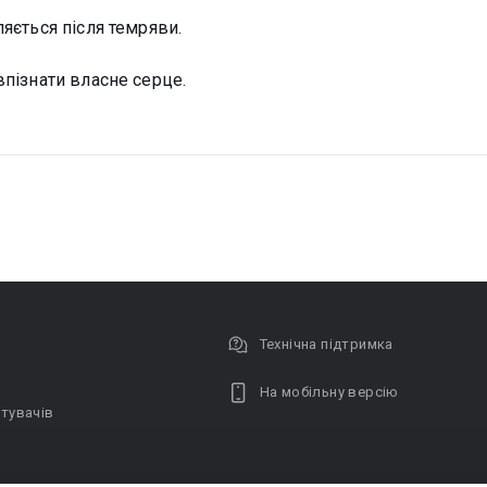
вляється після темряви.
 впізнати власне серце.
Технічна підтримка
На мобільну версію
тувачів