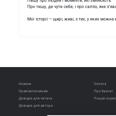
Пишу про людей і моменти, які змінюють.
Про тишу, де чути себе, і про світло, яке з’я
Мої історії — щирі, живі, з тих, у яких можна
Новини
Оплата
Правовласникам
Про Букнет
Довідка для читача
Пошук корис
Довідка для автора