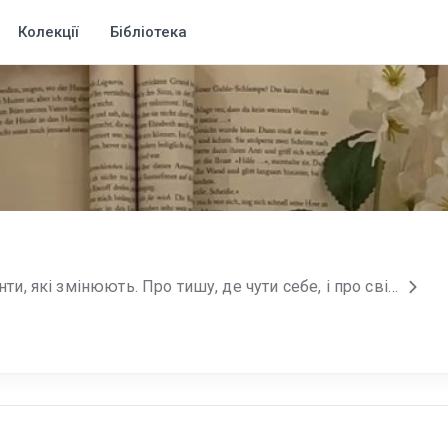
Колекції
Бібліотека
Пишу про людей і моменти, які змінюють. Про тишу, де чути себе, і про світло, яке з’являється після темряви. Мої історії — щирі, живі, з тих, у яких можна впізнати власне серце.