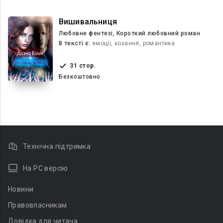
Вишивальниця
Любовне фентезі, Короткий любовний роман
В текcті є:
емоції, кохання, романтика
31 стор.
Безкоштовно
Технічна підтримка
На PC версію
Новини
Правовласникам
Довідка для читача