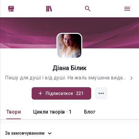


Діана Білик
Пишу для душі і від душі. На жаль змушена видаляти неповагу до мене чи читачів, спойлери та тролінгові коментарі. Не смітіть у мене вдома, я дуже це не люблю. Буду вдячна за будь-яку допомогу! Якщо ви знайшли помилку чи описку і бажаєте зробити мій текст краще, напишіть мені листа: dianabilyk8@gmail.com
Підписатися · 221
Твори
Цикли творів · 1
Блог
За замовчуванням