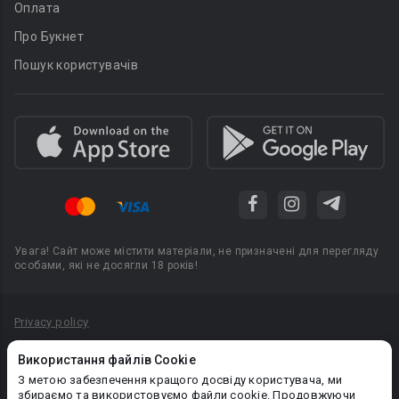
Оплата
Про Букнет
Пошук користувачів
Увага! Сайт може містити матеріали, не призначені для перегляду
особами, які не досягли 18 років!
Privacy policy
Угода користувача
Використання файлів Cookie
Політика конфіденційності
З метою забезпечення кращого досвіду користувача, ми
збираємо та використовуємо файли cookie. Продовжуючи