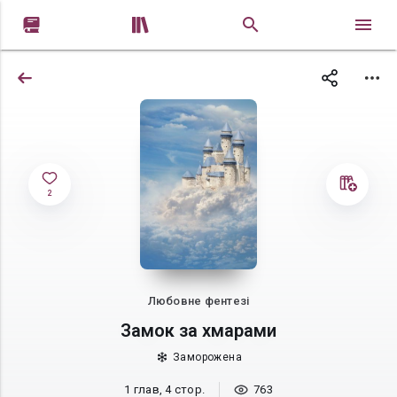


2
Любовне фентезі
Замок за хмарами
Заморожена
1 глав, 4 стор.
763