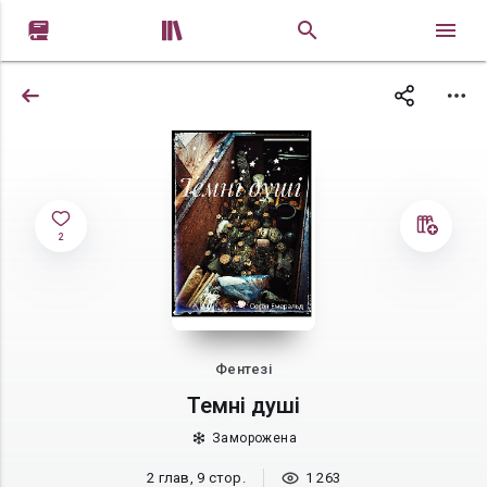


2
Фентезі
Темні душі
Заморожена
2 глав, 9 стор.
1 263