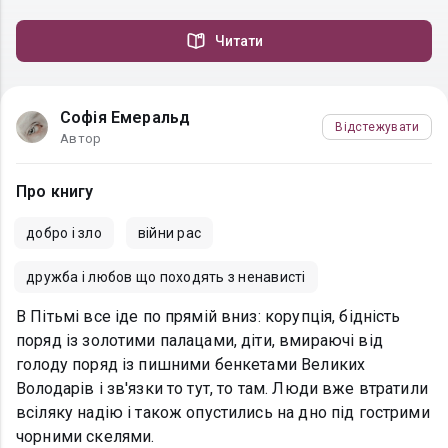
Читати
Софія Емеральд
Відстежувати
Автор
Про книгу
добро і зло
війни рас
дружба і любов що походять з ненависті
В Пітьмі все іде по прямій вниз: корупція, бідність
поряд із золотими палацами, діти, вмираючі від
голоду поряд із пишними бенкетами Великих
Володарів і зв'язки то тут, то там. Люди вже втратили
всіляку надію і також опустились на дно під гострими
чорними скелями.