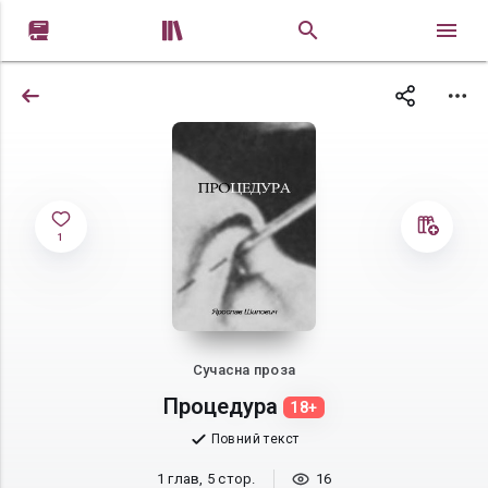


1
Сучасна проза
Процедура
18+
Повний текст
1 глав, 5 стор.
16