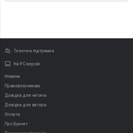
Технічна підтримка
На PC версію
Новини
Правовласникам
Довідка для читача
Довідка для автора
Оплата
Про Букнет