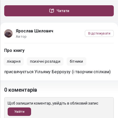
Читати
Ярослав Шилович
Відстежувати
Автор
Про книгу
лікарня
психічні розлади
бітники
присвячується Уільяму Берроузу (і творчим спілкам)
0 коментарів
Щоб залишити коментар, увійдіть в обліковий запис
Увійти