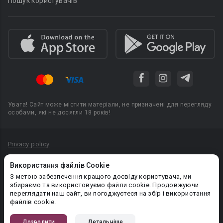
Пошук користувачів
Увага! Сайт може містити матеріали, не призначені для перегляду
особами, які не досягли 18 років!
Privacy policy
Угода користувача
Використання файлів Cookie
Політика конфіденційності
З метою забезпечення кращого досвіду користувача, ми
збираємо та використовуємо файли cookie. Продовжуючи
Правила публікації авторського контенту
переглядати наш сайт, ви погоджуєтеся на збір і використання
файлів cookie.
PR-вiддiл: pr@booknet.com
Дозволити
Детальніше