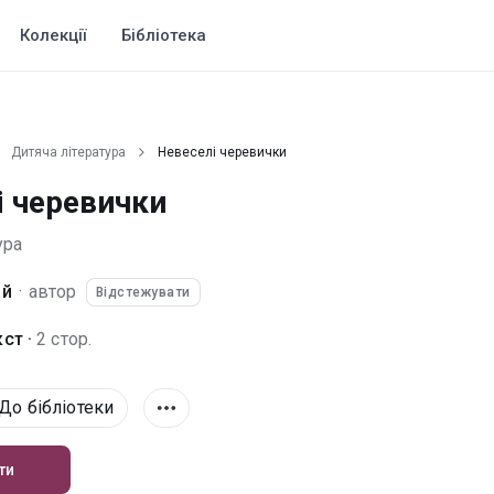
Колекції
Бібліотека
Дитяча література
Невеселі черевички
і черевички
ура
ай
·
автор
Відстежувати
ст ·
2 стор.
До бібліотеки
ти