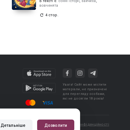
В текcті є:
сонні історії
,
зайчиха
,
вовченята
4 стор.
Увага! Сайт може містити
матеріали, не призначені
для перегляду особами,
які не досягли 18 років!
cy
Угода користувача
Політика конфіденційності
Детальніше
Дозволити