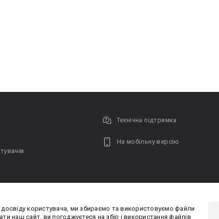
Технічна підтримка
На мобільну версію
тувачів
 досвіду користувача, ми збираємо та використовуємо файли
Privacy poli
ти наш сайт, ви погоджуєтеся на збір і використання файлів