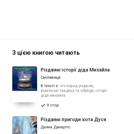
З цією книгою читають
Різдвяні історії діда Михайла
Сміливиця
В текcті є:
ніч перед різдвом
,
українські традиції та обряди
,
історії
діда михайла
9 стор.
Різдвяні пригоди кота Дуся
Даяна Данартіс