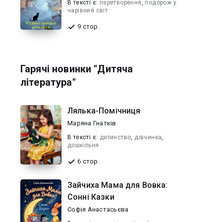
В текcті є:
перетворення
,
подорож у
чарівний світ
9 стор.
Гарячі новинки "Дитяча
література"
Лялька-Помічниця
Маряна Гнатків
В текcті є:
дитинство
,
дівчинка
,
дошкільня
6 стор.
Зайчиха Мама для Вовка:
Сонні Казки
Софія Анастасьєва