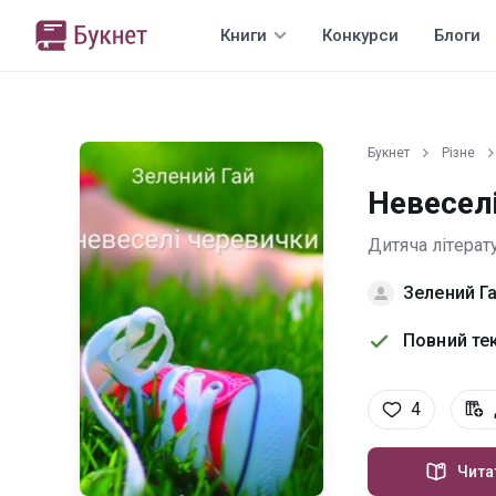
Книги
Конкурси
Блоги
Букнет
Різне
Невесел
Дитяча літерат
Зелений Г
Повний тек
4
Чита