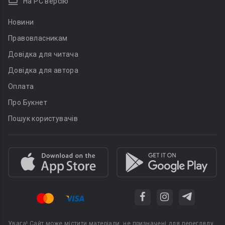
На PC версію
Новини
Правовласникам
Довідка для читача
Довідка для автора
Оплата
Про Букнет
Пошук користувачів
Увага! Сайт може містити матеріали, не призначені для перегляду