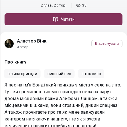
2 глав, 2 стор.
35
Читати
Аластор Вінк
Відстежувати
Автор
Про книгу
сільскі пригоди
смішний пес
літнє село
Я пес на ім'я Бонді який приїхав з міста у село на літо.
Тут ви прочитаєте всі мої пригоди з села на пару з
двома місцевими псами Альфом і Ланцом, а такж з
місцевими кішками, вони страшний, дикий спецназ!
А також прочитаєте про те як мене зважували
кантером натякаючи на дієту, і те як я зусрів
величезних сільских голубів які не літали!