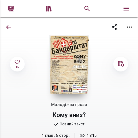


15
Молодіжна проза
Кому вниз?
Повний текст
1 глав, 6 стор.
1 315