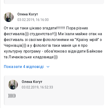
Олена Когут
03.02.2019, 16:16:00
От як це таки цікаво згадати!!!!!!! Пора різних
фестивалів))) студентство!!)) Ми їхали майже отак на
фестиваль зі своїми філологинями на "Країну мрій" з
Чернівців))) а у філологів таки манія це я про
культурну програму - обов'язково відвідати Байкове
та Личаківське кладовище)))
Показати
4 відповіді
Олена Когут
03.02.2019, 16:52:33
))))))