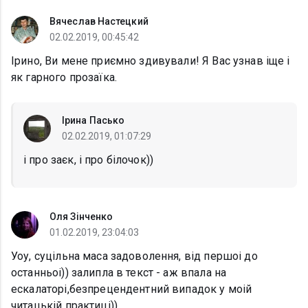
Вячеслав Настецкий
02.02.2019, 00:45:42
Ірино, Ви мене приємно здивували! Я Вас узнав іще і
як гарного прозаїка.
Ірина Пасько
02.02.2019, 01:07:29
і про заєк, і про білочок))
Оля Зінченко
01.02.2019, 23:04:03
Уоу, суцільна маса задоволення, від першоі до
останньоі)) залипла в текст - аж впала на
ескалаторі,безпрецендентний випадок у моій
читацькій практиці))