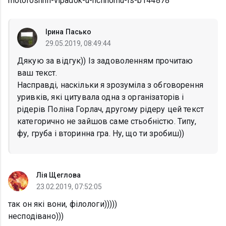
motoroshnii-vipadok-u-nchnomu-ls-b144878
Ірина Пасько
29.05.2019, 08:49:44
Дякую за відгук)) Із задоволенням прочитаю
ваш текст.
Насправді, наскільки я зрозуміла з обговорення
уривків, які цитувала одна з організаторів і
рідерів Поліна Горлач, другому рідеру цей текст
категорично не зайшов саме стьобністю. Типу,
фу, груба і вторинна гра. Ну, що ти зробиш))
Лія Щеглова
23.02.2019, 07:52:05
так он які вони, філологи)))))
несподівано)))