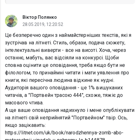
Віктор Полянко
28.05.2019, 12:20:52
Це безперечно один з наймайстерніших текстів, які я
зустрічав на літнеті. Стиль, образи, подача сюжету,
інтелектуальні виверти - все на висоті. Хоча, через
останнє, мабуть, вас відсіяли на конкурсі. Щоби
сповна оцінити це оповідання, треба якщо бути не
філологом, то принаймні читати і мати уявлення про
книги, які пересічна людина відкине як нудні.
Аудиторія вашого оповідання - це 1% вишуканих
читачів, а "Портвейн трасою 444", схоже, тяжіє до
масового чтива.
А ще ваше оповідання надихнуло і мене опублікувати
на літнеті свій неприйнятий "Портвейном" твір. Ось,
якщо зацікавить:
https://litnet.com/uk/book/narodzhennya-zomb-abo-