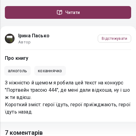
Читати
Ірина Пасько
Відстежувати
Автор
Про книгу
алкоголь
коханнячко
З ніжністю й щемом я робила цей текст на конкурс
"Портвейн трасою 444", де мені дали відкоша, ну і шо
ж ти вдієш.
Короткий зміст: герої їдуть, герої приїжджають, герої
їдуть назад.
7 коментарів