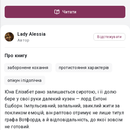
Читати
Lady Alessia
Відстежувати
Автор
Про книгу
заборонене кохання
протистояння характерів
опікун і підопічна
Юна Елізабет рано залишається сиротою, і її долю
бере у свої руки далекий кузен — лорд Ентоні
Ешборн. Імпульсивний, запальний, звиклий жити за
покликом емоцій, він раптово отримує не лише титул
графа Вотфорда, а й відповідальність, до якої зовсім
не готовий.