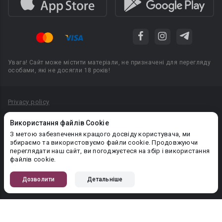
Увага! Сайт може містити матеріали, не призначені для перегляду
особами, які не досягли 18 років!
Privacy policy
Угода користувача
Використання файлів Cookie
Політика конфіденційності
З метою забезпечення кращого досвіду користувача, ми
збираємо та використовуємо файли cookie. Продовжуючи
Правила публікації авторського контенту
переглядати наш сайт, ви погоджуєтеся на збір і використання
файлів cookie.
PR-вiддiл: pr@booknet.com
Дозволити
Детальніше
© 2026 Booknet. Всі права захищено.
Narva mnt 5, Tallinn 10117, Естонія