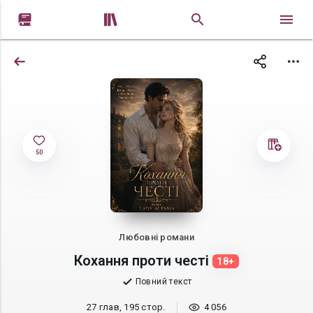


50
Любовні романи
Кохання проти честі
18+
Повний текст
27 глав, 195 стор.
4 056