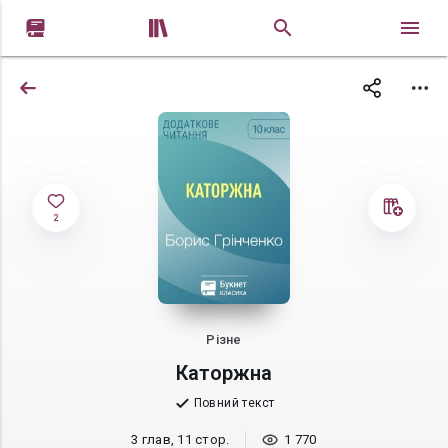


2
Різне
Каторжна
Повний текст
3 глав, 11 стор.
1 770