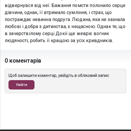
відвернувся від неї. Бажання помсти полонило серце
дівчини, однак, її втримало сумління, і страх, що
постраждає невинна подруга. Людина, яка не зазнала
любові і добра з дитинства, є нещасною. Однак те, що
в зачерствілому серці Докії ще жевріє вогник
людяності, робить її кращою за усіх кривдників.
0 коментарів
Щоб залишити коментар, увійдіть в обліковий запис
Увійти