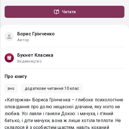
Читати
Борис Грінченко
Автор
Букнет Класика
Видавництво
Про книгу
зно
додаткове читання 10 клас
«Каторжна» Бориса Грінченка – глибоке психологічне
оповідання про долю нещасної дівчини, яку ніхто не
любив. Усі лаяли і ганяли Докію: і мачуха, і п’яний
батько, і діти мачухи, вона ж лише хотіла теплоти. Не
склалося й з особистим щастям, навіть коханий