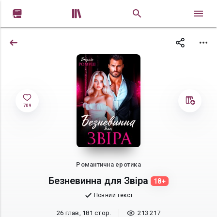


709
Романтична еротика
Безневинна для Звіра
18+
Повний текст
26 глав, 181 стор.
213 217