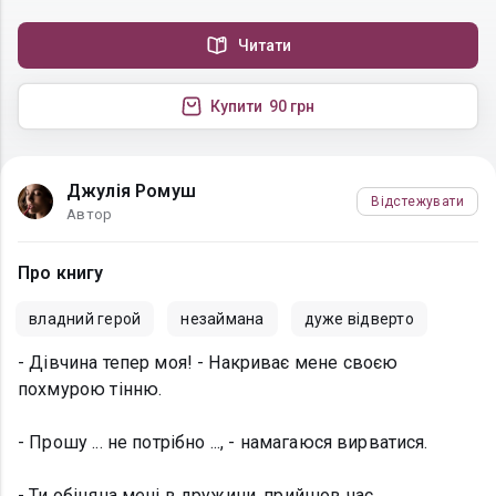
Читати
Купити
90 грн
Джулія Ромуш
Відстежувати
Автор
Про книгу
владний герой
незаймана
дуже відверто
- Дівчина тепер моя! - Накриває мене своєю
похмурою тінню.
- Прошу ... не потрібно ..., - намагаюся вирватися.
- Ти обіцяна мені в дружини, прийшов час