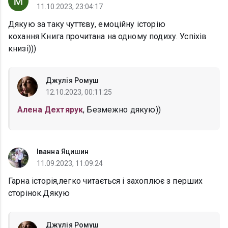
11.10.2023, 23:04:17
Дякую за таку чуттєву, емоційну історію
кохання.Книга прочитана на одному подиху. Успіхів
книзі)))
Джулія Ромуш
12.10.2023, 00:11:25
Алена Дехтярук
, Безмежно дякую))
Іванна Яцишин
11.09.2023, 11:09:24
Гарна історія,легко читається і захоплює з перших
сторінок.Дякую
Джулія Ромуш