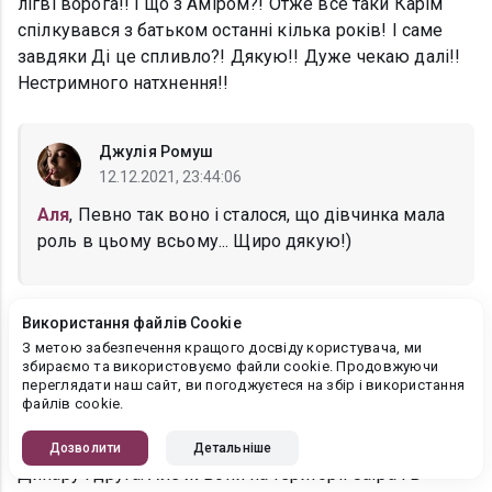
лігві ворога!! І що з Аміром?! Отже все таки Карім
спілкувався з батьком останні кілька років! І саме
завдяки Ді це спливло?! Дякую!! Дуже чекаю далі!!
Нестримного натхнення!!
Джулія Ромуш
12.12.2021, 23:44:06
Аля
, Певно так воно і сталося, що дівчинка мала
роль в цьому всьому... Щиро дякую!)
Використання файлів Cookie
Ludmila Ivanitskay
З метою забезпечення кращого досвіду користувача, ми
12.12.2021, 11:17:11
збираємо та використовуємо файли cookie. Продовжуючи
переглядати наш сайт, ви погоджуєтеся на збір і використання
Тепер стало все зрозуміло на рахунок Каріма. Багато
файлів cookie.
сумнівів було на його рахунок. Карім ніколи не
зрадить друга і це не може радувати. Він захищає
Дозволити
Детальніше
Динару і друга. Але ж вони на території Заїра і в