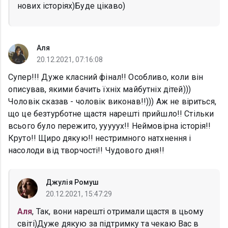
нових історіях)Буде цікаво)
Аля
20.12.2021, 07:16:08
Супер!!! Дуже класний фінал!! Особливо, коли він
описував, якими бачить їхніх майбутніх дітей)))
Чоловік сказав - чоловік виконав!!))) Аж не віриться,
що це безтурботне щастя нарешті прийшло!! Стільки
всього було пережито, ууууух!! Неймовірна історія!!
Круто!! Щиро дякую!! нестримного натхнення і
насолоди від творчості!! Чудового дня!!
Джулія Ромуш
20.12.2021, 15:47:29
Аля
, Так, вони нарешті отримали щастя в цьому
світі)Дуже дякую за підтримку та чекаю Вас в