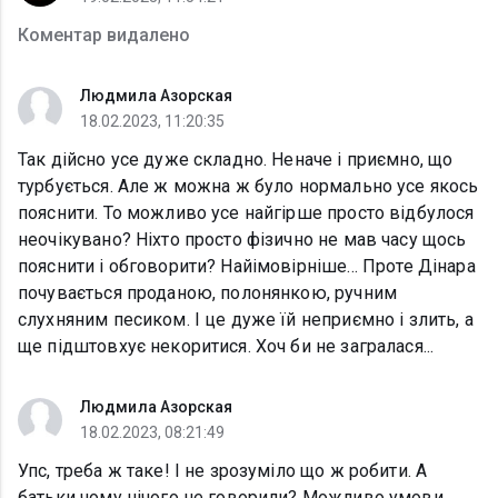
Коментар видалено
Людмила Азорская
18.02.2023, 11:20:35
Так дійсно усе дуже складно. Неначе і приємно, що
турбується. Але ж можна ж було нормально усе якось
пояснити. То можливо усе найгірше просто відбулося
неочікувано? Ніхто просто фізично не мав часу щось
пояснити і обговорити? Найімовірніше... Проте Дінара
почувається проданою, полонянкою, ручним
слухняним песиком. І це дуже їй неприємно і злить, а
ще підштовхує некоритися. Хоч би не загралася...
Людмила Азорская
18.02.2023, 08:21:49
Упс, треба ж таке! І не зрозуміло що ж робити. А
батьки чому нічого не говорили? Можливо умови