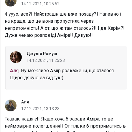
14.12.2021, 10:25:52
Фууух, все?! Найстрашніше вже позаду?! Напевно і
на краще, що це вона пропустила через
непритомність! А от, що ж там сталось?!! І де Карім?!
Дуже чекаю розповіді Аміра!! Дякую!!
Джулія Ромуш
14.12.2021, 11:25:23
Аля
, Ну можливо Амір розкаже їй, що сталося.
Щиро дякую за відгук!)
Аля
12.12.2021, 13:13:23
Таааак, надія є!! Якщо хоча б заради Аміра, то це
неймовірне полегшення!! От тільки б протриматись в