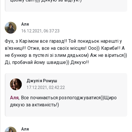
Аля
16.12.2021, 06:37:23
Фух, з Карімом все гаразд!! Той покидьок нарешті у
в'язниці!! Отже, все на своїх місцях! Ооо)) Кариби!! А
не бункер в пустелі зі злим дядьком) Аж не віриться))
Ді, пробачай йому швидше)) Дякую!!
Джулія Ромуш
17.12.2021, 02:42:22
Аля
, Все починається розпогоджуватися))Щиро
дякую за активність!)
Аля