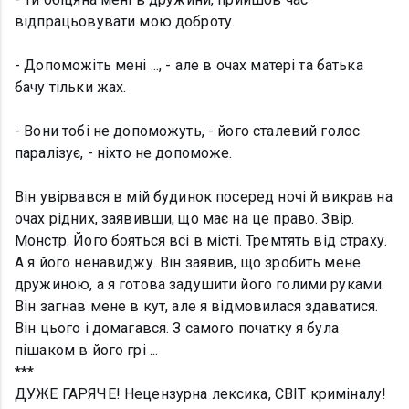
відпрацьовувати мою доброту.
- Допоможіть мені ..., - але в очах матері та батька
бачу тільки жах.
- Вони тобі не допоможуть, - його сталевий голос
паралізує, - ніхто не допоможе.
Він увірвався в мій будинок посеред ночі й викрав на
очах рідних, заявивши, що має на це право. Звір.
Монстр. Його бояться всі в місті. Тремтять від страху.
А я його ненавиджу. Він заявив, що зробить мене
дружиною, а я готова задушити його голими руками.
Він загнав мене в кут, але я відмовилася здаватися.
Він цього і домагався. З самого початку я була
пішаком в його грі ...
***
ДУЖЕ ГАРЯЧЕ! Нецензурна лексика, СВІТ криміналу!