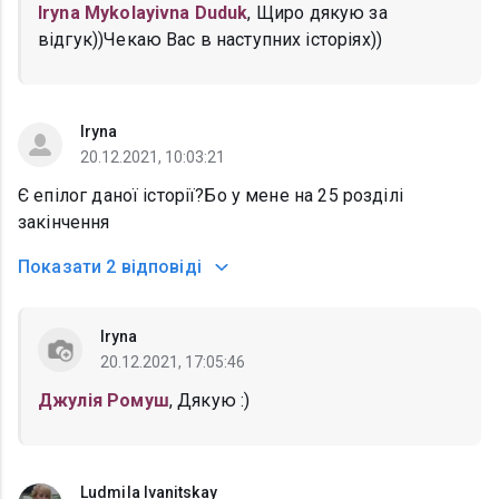
Iryna Mykolayivna Duduk
, Щиро дякую за
відгук))Чекаю Вас в наступних історіях))
Iryna
20.12.2021, 10:03:21
Є епілог даної історії?Бо у мене на 25 розділі
закінчення
Показати
2 відповіді
Iryna
20.12.2021, 17:05:46
Джулія Ромуш
, Дякую :)
Ludmila Ivanitskay