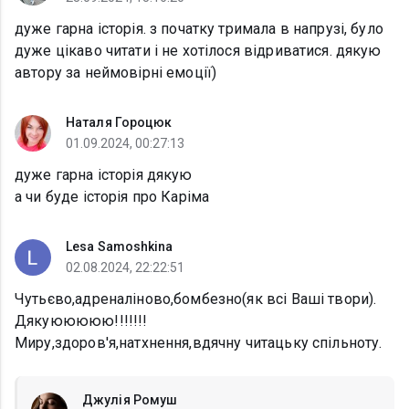
дуже гарна історія. з початку тримала в напрузі, було
дуже цікаво читати і не хотілося відриватися. дякую
автору за неймовірні емоції)
Наталя Гороцюк
01.09.2024, 00:27:13
дуже гарна історія дякую
а чи буде історія про Каріма
Lesa Samoshkina
02.08.2024, 22:22:51
Чутьєво,адреналіново,бомбезно(як всі Ваші твори).
Дякуююююю!!!!!!!
Миру,здоров'я,натхнення,вдячну читацьку спільноту.
Джулія Ромуш