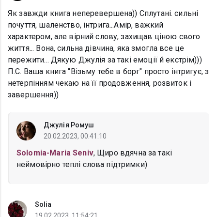
Як завжди книга неперевершена)) Сплутані. сильні
почуття, шаленство, інтрига...Амір, важкий
характером, але вірний слову, захищав ціною свого
життя... Вона, сильна дівчина, яка змогла все це
пережити... Дякую Джулія за такі емоції й екстрім)))
П.С. Ваша книга "Візьму тебе в борг" просто інтригує, з
нетерпінням чекаю на її продовження, розвиток і
завершення))
Джулія Ромуш
20.02.2023, 00:41:10
Solomia-Maria Seniv
, Щиро вдячна за такі
неймовірно теплі слова підтримки)
Solia
19.02.2023, 11:54:21