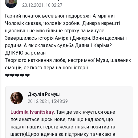
20.12.2021, 10:02:27
Гарний початок весільної подорозжі. А мрії які.
Чоловік сказав, чоловік зробив. Динара нарешті
щаслива і не має більше страху за минуле.
Завершилась історія Аміра і Динари. Вони щасливі і
родина. А як склалась судьба Даяна і Каріма?
ДЯКУЮ за роман.
Творчого натхнення люба, нестримної Музи, шалених
емоцій, легкого пера на нові історії.
❤️❤️❤️❤️❤️
Джулія Ромуш
20.12.2021, 15:48:39
Ludmila Ivanitskay
, Там де закінчується одне
починається щось нове, так що надіюся, що
надалі наших героїв чекає тільки позитив та
щастя)Щиро вдячна за підтримку та чекаю в