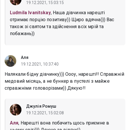
19.12.2021, 15:03:15
Ludmila Ivanitskay
, Наша дівчинка нарешті
отримає порцію позитиву)) Щиро вдячна))) Вас
також зі святом та здійснення всіх мрій та
побажань))
Аля
19.12.2021, 10:37:40
Налякали бідну дівчинку))) Оооу, нарешті!! Справжній
медовий місяць, а не бункер в пустелі з майже
справжніми головорізами)) Дякую!!
Джулія Ромуш
19.12.2021, 15:02:08
Аля
, Нарешті вона побачить щось приємне в
цьому світі))) Дякую за відгук!)