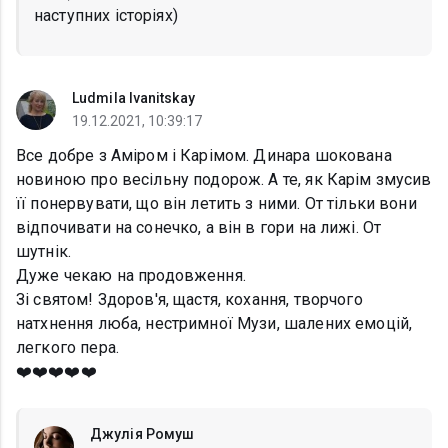
наступних історіях)
Ludmila Ivanitskay
19.12.2021, 10:39:17
Все добре з Аміром і Карімом. Динара шокована
новиною про весільну подорож. А те, як Карім змусив
її понервувати, що він летить з ними. От тільки вони
відпочивати на сонечко, а він в гори на лижі. От
шутнік.
Дуже чекаю на продовження.
Зі святом! Здоров'я, щастя, кохання, творчого
натхнення люба, нестримної Музи, шалених емоцій,
легкого пера.
❤️❤️❤️❤️❤️
Джулія Ромуш