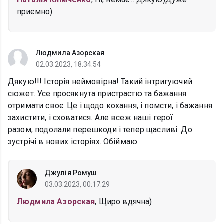
приємно)
Людмила Азорская
02.03.2023, 18:34:54
Дякую!!! Історія неймовірна! Такий інтригуючий
сюжет. Усе просякнута пристрастю та бажання
отримати своє. Це і щодо кохання, і помсти, і бажання
захистити, і сховатися. Але всеж наші герої
разом, подолали перешкоди і тепер щасливі. До
зустрічі в нових історіях. Обіймаю.
Джулія Ромуш
03.03.2023, 00:17:29
Людмила Азорская
, Щиро вдячна)