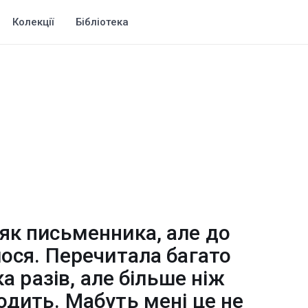
Колекції
Бібліотека
 як письменника, але до
лося. Перечитала багато
ка разів, але більше ніж
одить. Мабуть мені це не