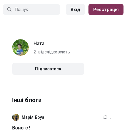
Вхід
Реєстрація
Ната
2
відслідковують
Підписатися
Інші блоги
Марія Бруа
8
Воно є !