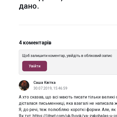
дано.
4 коментарів
Щоб залишити коментар, увійдіть в обліковий запис
Увійти
Саша Квітка
30.07.2019, 15:46:59
А хто сказав, що всі мають писати тільки великі
дісталася письменниці, яка взагалі не написала 
Я, до речі, теж полюбляю короткі форми. Але, як
Як тут: https://litnet.com/uk/book/ya-zakohalas-u