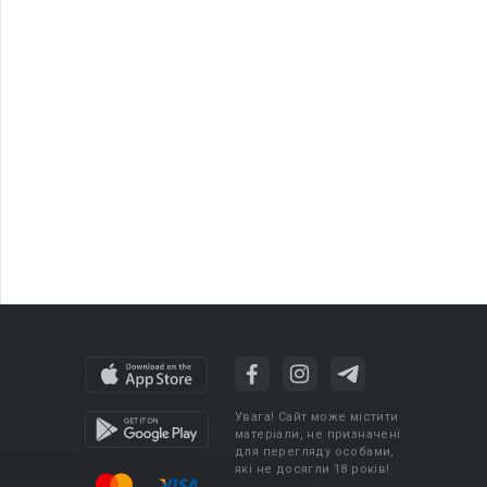
Увага! Сайт може містити
матеріали, не призначені
для перегляду особами,
які не досягли 18 років!