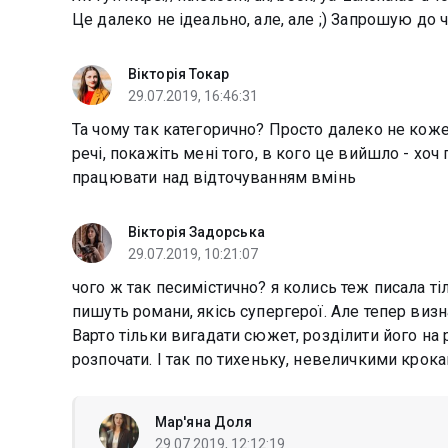
Це далеко не ідеально, але, але ;) Запрошую до 
Вікторія Токар
29.07.2019, 16:46:31
Та чому так категорично? Просто далеко не коже
речі, покажіть мені того, в кого це вийшло - хо
працювати над відточуванням вмінь
Вікторія Задорська
29.07.2019, 10:21:07
чого ж так песимістично? я колись теж писала ті
пишуть романи, якісь супергерої. Але тепер виз
Варто тільки вигадати сюжет, розділити його на р
розпочати. І так по тихеньку, невеличкими крока
Мар'яна Доля
29.07.2019, 12:12:19