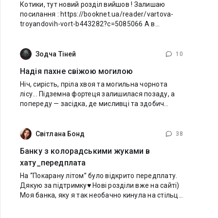
Котики, тут новий розділ вийшов ! Залишаю
посилання : https://booknet.ua/reader/vartova-
troyandovih-vort-b443282?c=5085066 А в
коментарях напишіть як ваші справи :)
Зодча Тіней
10
Надія пахне свіжою могилою
Ніч, сирість, пріла хвоя та могильна чорнота
лісу... Підземна фортеця залишилася позаду, а
попереду — засідка, де мисливці та здобич
міняються місцями. ​ Карателі Цитаделі та
Інквізитори зійшлися в смертельному танці,
Світлана Бонд
38
Банку з колорадськими жуками в
хату_передплата
На “Покарану літом” було відкрито передплату.
Дякую за підтримку♥️ Нові розділи вже на сайті)
Моя банка, яку я так необачно кинула на стільці,
перекинулася. Половина зібраних колорадських
жуків висипалася