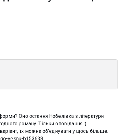
 форми? Оно остання Нобелівка з літератури
жодного роману. Тільки оповідання :)
 варіант, їх можна об'єднувати у щось більше.
-iogo-vesnu-b153638