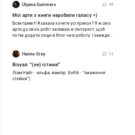
Ulyana Summers
48
Мої арти з книги наробили галасу =)
Всім привіт! Ахахаха хочете усі прикол? Я ж свої
арти до своїх робіт заливаю в пінтерест, щоб
потім додати сюди в блог чи в роботу. І завжди
це роблю на автопілоті. Стала помічати, що на
мою стр пінтерест почали підписуватись.
Hanna Grey
13
Візуал: "(не) істинні"
Ліам Найт - альфа, вампір. Хоббі - "смаження
стейків")