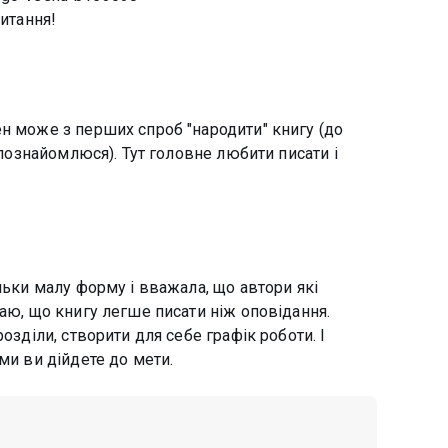
читання!
н може з перших спроб "народити" книгу (до
ч познайомлюся). Тут головне любити писати і
льки малу форму і вважала, що автори які
наю, що книгу легше писати ніж оповідання.
озділи, створити для себе графік роботи. І
ми ви дійдете до мети.