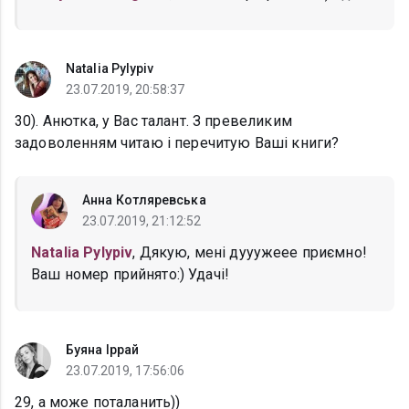
Natalia Pylypiv
23.07.2019, 20:58:37
30). Анютка, у Вас талант. З превеликим
задоволенням читаю і перечитую Ваші книги?
Анна Котляревська
23.07.2019, 21:12:52
Natalia Pylypiv
, Дякую, мені дууужеее приємно!
Ваш номер прийнято:) Удачі!
Буяна Іррай
23.07.2019, 17:56:06
29, а може поталанить))