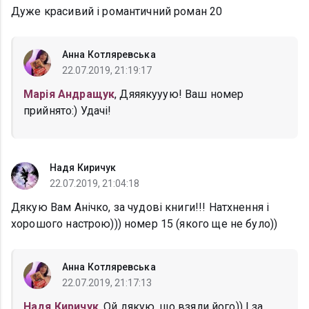
Дуже красивий і романтичний роман 20
Анна Котляревська
22.07.2019, 21:19:17
Марія Андращук
, Дяяякууую! Ваш номер
прийнято:) Удачі!
Надя Киричук
22.07.2019, 21:04:18
Дякую Вам Анічко, за чудові книги!!! Натхнення і
хорошого настрою))) номер 15 (якого ще не було))
Анна Котляревська
22.07.2019, 21:17:13
Надя Киричук
, Ой дякую, що взяли його)) І за