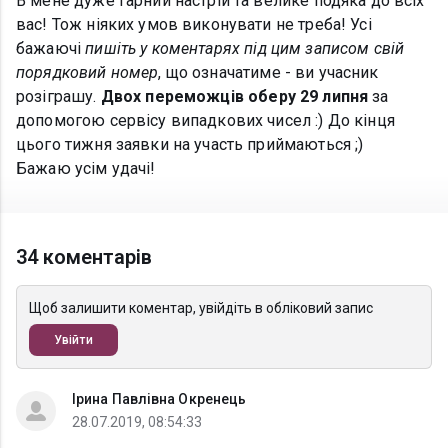
В мене дуже гарний настрій та велике подяка до всіх
вас! Тож ніяких умов виконувати не треба! Усі
бажаючі
пишіть у коментарях під цим записом свій
порядковий номер
, що означатиме - ви учасник
розіграшу.
Двох переможців оберу 29 липня
за
допомогою сервісу випадкових чисел :) До кінця
цього тижня заявки на участь приймаються ;)
Бажаю усім удачі!
34 коментарів
Щоб залишити коментар, увійдіть в обліковий запис
Увійти
Ірина Павлівна Окренець
28.07.2019, 08:54:33