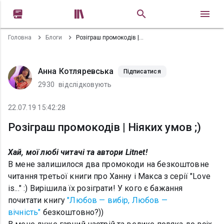


Головна
Блоги
Розіграш промокодів | Ніяких умов ;)
Анна Котляревська
Підписатися
2930
відслідковують
22.07.19 15:42:28
Розіграш промокодів | Ніяких умов ;)
Хай, мої любі читачі та автори Litnet!
В мене залишилося два промокоди на безкоштовне
читання третьої книги про Ханну і Макса з серії "Love
is..." :) Вирішила їх розіграти! У кого є бажання
почитати книгу
"Любов — вибір, Любов —
вічність"
безкоштовно?))