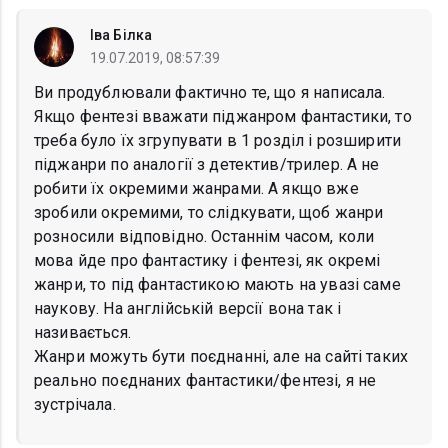
Іва Білка
19.07.2019, 08:57:39
Ви продублювали фактично те, що я написала.
Якщо фентезі вважати піджанром фантастики, то
треба було їх згрупувати в 1 розділ і розширити
піджанри по аналогії з детектив/трилер. А не
робити їх окремими жанрами. А якщо вже
зробили окремими, то слідкувати, щоб жанри
розносили відповідно. Останнім часом, коли
мова йде про фантастику і фентезі, як окремі
жанри, то під фантастикою мають на увазі саме
наукову. На англійській версії вона так і
називається.
Жанри можуть бути поєднанні, але на сайті таких
реально поєднаних фантастики/фентезі, я не
зустрічала.