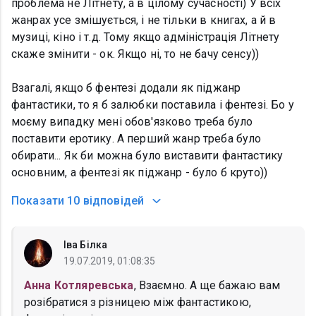
проблема не Літнету, а в цілому сучасності) У всіх
жанрах усе змішується, і не тільки в книгах, а й в
музиці, кіно і т.д. Тому якщо адміністрація Літнету
скаже змінити - ок. Якщо ні, то не бачу сенсу))
Взагалі, якщо б фентезі додали як піджанр
фантастики, то я б залюбки поставила і фентезі. Бо у
моєму випадку мені обов'язково треба було
поставити еротику. А перший жанр треба було
обирати... Як би можна було виставити фантастику
основним, а фентезі як піджанр - було б круто))
Показати
10 відповідей
Іва Білка
19.07.2019, 01:08:35
Анна Котляревська
, Взаємно. А ще бажаю вам
розібратися з різницею між фантастикою,