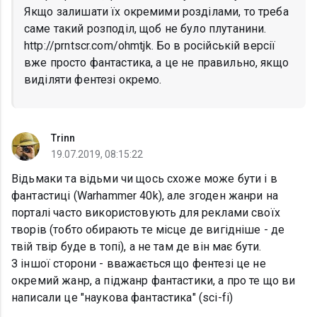
Якщо залишати їх окремими розділами, то треба
саме такий розподіл, щоб не було плутанини.
http://prntscr.com/ohmtjk. Бо в російській версії
вже просто фантастика, а це не правильно, якщо
виділяти фентезі окремо.
Trinn
19.07.2019, 08:15:22
Відьмаки та відьми чи щось схоже може бути і в
фантастиці (Warhammer 40k), але згоден жанри на
порталі часто використовують для реклами своїх
творів (тобто обирають те місце де вигідніше - де
твій твір буде в топі), а не там де він має бути.
З іншої сторони - вважається що фентезі це не
окремий жанр, а піджанр фантастики, а про те що ви
написали це "наукова фантастика" (sci-fi)