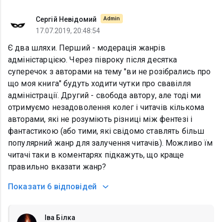
Сергій Невідомий
Admin
17.07.2019, 20:48:54
Є два шляхи. Перший - модерація жанрів
адміністарцією. Через півроку після десятка
суперечок з авторами на тему "ви не розібрались про
що моя книга" будуть ходити чутки про свавілля
адміністрації. Другий - свобода автору, але тоді ми
отримуємо незадоволення колег і читачів кількома
авторами, які не розуміють різниці між фентезі і
фантастикою (або тими, які свідомо ставлять більш
популярний жанр для залучення читачів). Можливо їм
читачі таки в коментарях підкажуть, що краще
правильно вказати жанр?
Показати
6 відповідей
Іва Білка