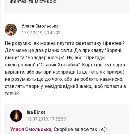
фентезі та містикою.
Уляся Смольська
17.07.2019, 23:49:33
Не розумію, як можна плутати фантастику і фентезі?
Для мене це два різних світи. До прикладу "Зоряні
війни" та "Володар кілець". Ну, або "Пригоди
електроника" і "Старик Хоттабич". Коротше, тут є два
варіанти: або автори насправді (а це геть як прикро)
не розуміють що до чого, або це роблять навмисно,
ставлять твори у невідповідний жанр, щоб попасти в
топчік.
Іва Білка
18.07.2019, 17:52:59
Уляся Смольська
, Скоріше за все так і є( І,