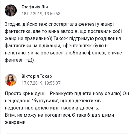
Стефанія Лін
18.07.2019, 13:50:53
Згодна, дійсно теж спостерігала фентезі у жанрі
фантастика, але то вина авторів, що поставили собі
жанр не правильно)) Також підтримую розділення
фантастики на піджанри, і фентезі теж було б
непогано, як на рос версії, любовне фентезі, епічне
фентезі і тд))
Вікторія Токар
17.07.2019, 19:55:07
Просто крик душі... Ризикуєте підняти нову хвилю) Он
нещодавно "бунтували", що до детективів
недостатньо детективні твори відносять.
Втім, не можу не погодитися. Є така біда з цими
жанрами