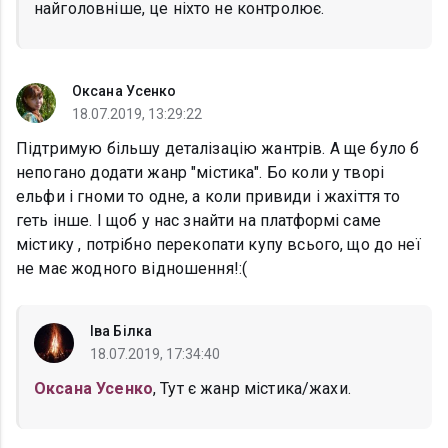
найголовніше, це ніхто не контролює.
Оксана Усенко
18.07.2019, 13:29:22
Підтримую більшу деталізацію жантрів. А ще було б
непогано додати жанр "містика". Бо коли у творі
ельфи і гноми то одне, а коли привиди і жахіття то
геть інше. І щоб у нас знайти на платформі саме
містику , потрібно перекопати купу всього, що до неї
не має жодного відношення!:(
Іва Білка
18.07.2019, 17:34:40
Оксана Усенко
, Тут є жанр містика/жахи.