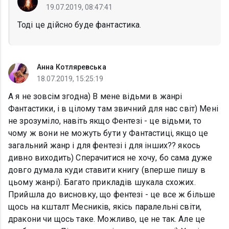
19.07.2019, 08:47:41
Тоді це дійсно буде фантастика.
Анна Котляревська
18.07.2019, 15:25:19
А я не зовсім згодна) В мене відьми в жанрі
Фантастики, і в цілому там звичний для нас світ) Мені
не зрозуміло, навіть якщо Фентезі - це відьми, то
чому ж вони не можуть бути у Фантастиці, якщо це
загальний жанр і для фентезі і для інших?? якось
дивно виходить) Сперачитися не хочу, бо сама дуже
довго думала куди ставити книгу (вперше пишу в
цьому жанрі). Багато прикладів шукала схожих.
Прийшла до висновку, що фентезі - це все ж більше
щось на кшталт Месників, якісь паралельні світи,
дракони чи щось таке. Можливо, це не так. Але це