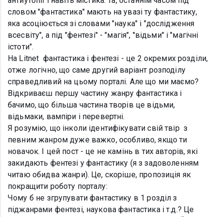
антиутопії і навіть містика. Та, останнім часом під
словом "фантастика" мають на увазі ту фантастику,
яка асоціюється зі словами "наука" і "дослідження
всесвіту", а під "фентезі" - "магія", "відьми" і "магічні
істоти".
На Litnet фантастика і фентезі - це 2 окремих розділи,
отже логічно, що саме другий варіант розподілу
справедливий на цьому порталі. Але що ми маємо?
Відкриваєш першу частину жанру фантастика і
бачимо, що більша частина творів це відьми,
відьмаки, вампіри і перевертні.
Я розумію, що інколи ідентифікувати свій твір з
певним жанром дуже важко, особливо, якщо ти
новачок. І цей пост - це не камінь в тих авторів, які
закидають фентезі у фантастику (я з задоволенням
читаю обидва жанри). Це, скоріше, пропозиція як
покращити роботу порталу:
Чому б не згрупувати фантастику в 1 розділ з
піджанрами фентезі, наукова фантастика і т.д.? Це