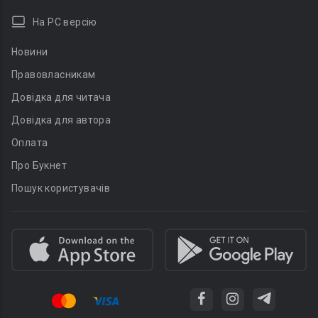
На PC версію
Новини
Правовласникам
Довідка для читача
Довідка для автора
Оплата
Про Букнет
Пошук користувачів