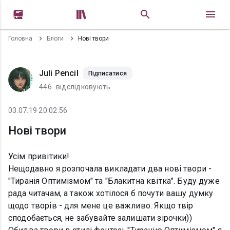


Головна
Блоги
Нові твори
Juli Pencil
Підписатися
446
відслідковують
03.07.19 20:02:56
Нові твори
Усім привітики!
Нещодавно я розпочала викладати два нові твори -
"Тиранія Оптимізмом" та "Блакитна квітка". Буду дуже
рада читачам, а також хотілося б почути вашу думку
щодо творів - для мене це важливо. Якщо твір
сподобається, не забувайте залишати зірочки))