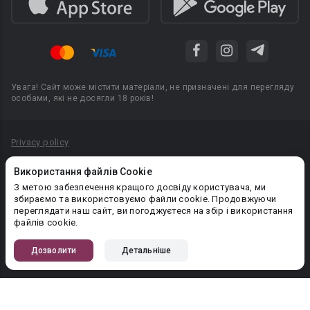
Увага! Сайт може містити матеріали, не призначені для перегляду
особами, які не досягли 18 років!
Privacy policy
Угода користувача
Використання файлів Cookie
Політика конфіденційності
З метою забезпечення кращого досвіду користувача, ми
збираємо та використовуємо файли cookie. Продовжуючи
Правила публікації авторського контенту
переглядати наш сайт, ви погоджуєтеся на збір і використання
файлів cookie.
PR-вiддiл: pr@booknet.com
Дозволити
Детальніше
© 2026 Booknet. Всі права захищено.
Narva mnt 5, Tallinn 10117, Естонія